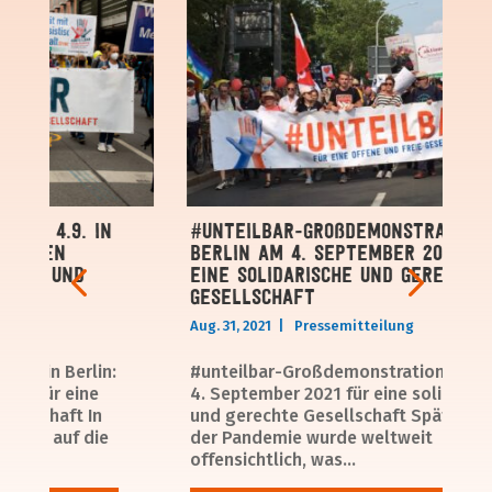
am 4.9. in
#unteilbar-Großdemonstration in
etzen
Berlin am 4. September 2021 für
che und
eine solidarische und gerechte
Gesellschaft
Aug. 31, 2021
|
Pressemitteilung
. in Berlin:
#unteilbar-Großdemonstration in Berli
n für eine
4. September 2021 für eine solidarische
lschaft In
und gerechte Gesellschaft Spätestens 
hen auf die
der Pandemie wurde weltweit
offensichtlich, was...