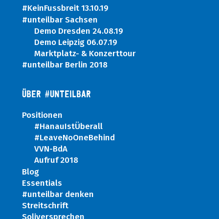
#KeinFussbreit 13.10.19
#unteilbar Sachsen
Demo Dresden 24.08.19
Demo Leipzig 06.07.19
Marktplatz- & Konzerttour
#unteilbar Berlin 2018
ÜBER #UNTEILBAR
Positionen
#HanauIstÜberall
#LeaveNoOneBehind
VVN-BdA
Aufruf 2018
Blog
Essentials
#unteilbar denken
Streitschrift
Soliversprechen